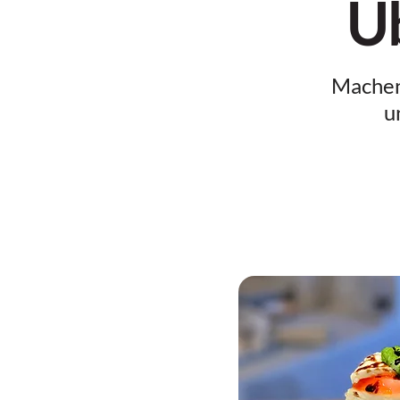
Üb
Machen 
u