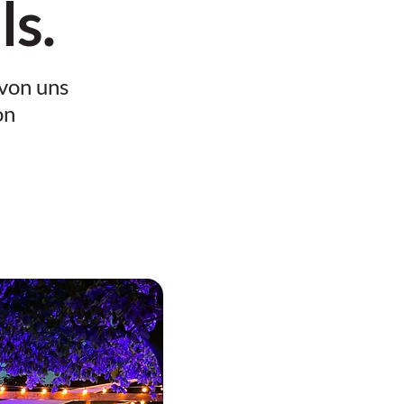
ls.
 von uns
on